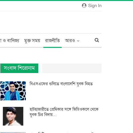
Sign In
া ও বানিজ্য
মুক্ত সময়
রাজনীতি
আরও
সংবাদ শিরোনাম
বিএসএফের গুলিতে বাংলাদেশি যুবক নিহত
হাটহাজারীতে প্রেমিকার সঙ্গে ভিডিওকলে থেকে
যুবক চির বিদায়…