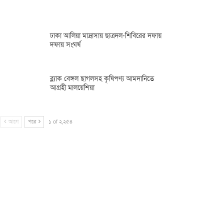
ঢাকা আলিয়া মাদ্রাসায় ছাত্রদল-শিবিরের দফায়
দফায় সংঘর্ষ
ব্ল্যাক বেঙ্গল ছাগলসহ কৃষিপণ্য আমদানিতে
আগ্রহী মালয়েশিয়া
আগে
পরে
১ of ২,২৫৪