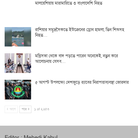
মালয়েশিয়ায় মারামারিতে ৩ বাংলাদেশি নিহত
রাশিয়ার সমুদ্রসৈকতে ইউক্রেনের ড্রোন হামলা, তিন শিশুসহ
নিহত…
মন্ত্রিসভা থেকে বাদ পড়তে পারেন অনেকেই, নতুন করে
আলোচনায় যেসব…
৫ আগস্ট উপলক্ষ্যে দেশজুড়ে র‌্যাবের নিরাপত্তাব্যবস্থা জোরদার
আগে
পরে
১ of ২,২৫৩
Editor : Mehedi Kabul