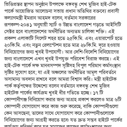
ভিত্তিপ্রস্তর স্থাপন অনুষ্ঠান উপলক্ষে বঙ্গবন্ধু শেখ মুজিব হাই-টেক
পার্কে আয়োজিত আলোচনা সভায় প্রধান অতিথির বক্তব্যে প্রবাসী
কল্যাণমন্ত্রী ইমরান আহমদ বলেন, বর্তমান সরকারের
রূপকল্প-২০৪১ অনুযায়ী স্মার্ট ও উন্নত বাংলাদেশ গড়তে আইসিটি
সেক্টর হবে বাংলাদেশের অর্থনীতির অন্যতম চালিকা শক্তি। এই
প্রকল্প এলাকাটি সিলেট শহর হতে ২৫কি.মি. এবং এয়ারপোর্ট হতে
২০কি.মি. এবং নতুন রেলস্টেশন হতে মাত্র ২৮কি.মি. দূরে হওয়ায়
বিনিয়োগের জন্য খুবই উপযোগী। আর দেশি-বিদেশি বিনিয়োগের
জন্য বাংলাদেশে এখন খুবই উপযুক্ত পরিবেশ বিরাজ করছে। এই
হাই-টেক পার্কে দক্ষ মানবসম্পদ সৃষ্টিসহ বিপুল পরিমাণ কর্মসংস্থান
সৃষ্টির সুযোগ হবে; যা এই অঞ্চলের অর্থনীতির আমূল পরিবর্তনে
অসামান্য অবদান রাখবে বলে আমরা বিশ্বাস করি। মন্ত্রী হাইটেক
পার্ক কর্তৃপক্ষের উদ্দেশ্যে বলেন বর্তমানে বঙ্গবন্ধু শেখ মুজিব
হাইটেক পার্কের কার্যক্রম খুবই ধীর গতিতে হচ্ছে। ১৭ টি
কোম্পানীগঞ্জ বিনিয়োগ করার জন্য আগ্রহ প্রকাশ করলেও মাত্র ৬টি
কোম্পানী যোগাযোগ করে কাজ শুরু করেছে, বাকি কোম্পানীগুলো
কেন আসছেনা, তাদের সাথে যোগাযোগ করে কোম্পানীগুলোকে
বিনিয়োগের জন্য আগ্রহী করতে হবে৷ যত দ্রুত সম্ভব হাইটে পার্কের
কার্যক্রম পরিপূর্ণ করে যুব সমাজের কাজের কর্মসংস্থানের জন্য