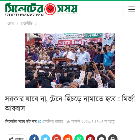
হোম
রাজনীতি
সরকার যাবে না, টেনে-হিঁচড়ে নামাতে হবে : মির্জা
আব্বাস
সিলেটের সময় ডট কম,
প্রকাশিত হয়েছে : ১৮ আগস্ট ২০২৩, ৭:৪৭:০৭ অপরাহ্ণ
শেয়ার