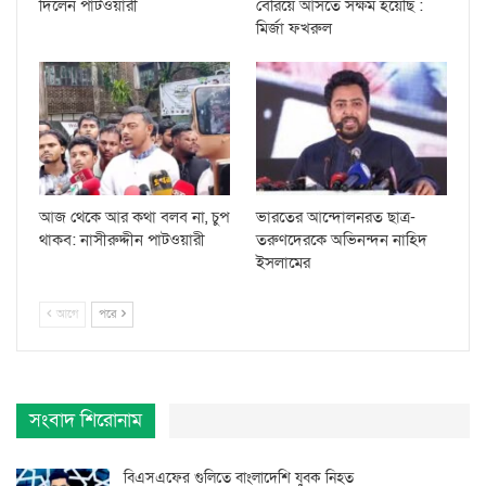
দিলেন পাটওয়ারী
বেরিয়ে আসতে সক্ষম হয়েছি :
মির্জা ফখরুল
আজ থেকে আর কথা বলব না, চুপ
ভারতের আন্দোলনরত ছাত্র-
থাকব: নাসীরুদ্দীন পাটওয়ারী
তরুণদেরকে অভিনন্দন নাহিদ
ইসলামের
আগে
পরে
সংবাদ শিরোনাম
বিএসএফের গুলিতে বাংলাদেশি যুবক নিহত