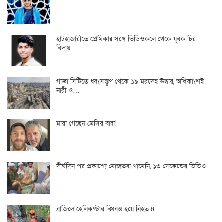
হাটহাজারীতে প্রেমিকার সঙ্গে ভিডিওকলে থেকে যুবক চির
বিদায়…
গাজা সিটিতে ধ্বংসস্তূপ থেকে ১৯ মরদেহ উদ্ধার, অধিকাংশই
নারী ও…
মারা গেছেন মেসির বাবা!
দীর্ঘদিন পর প্রকাশ্যে মোজতবা খামেনি, ১৩ সেকেন্ডের ভিডিও…
ব্রাজিলে হেলিকপ্টার বিধ্বস্ত হয়ে নিহত ৪