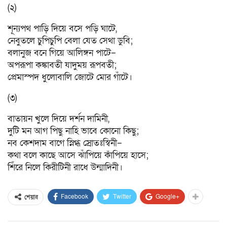
(২)
শূন্যপথ পাড়ি দিয়ে বসে পড়ি ঘাটে,
নেবুতলে চুপিচুপি বেলা যেত সেথা ডুবি;
বলানুজ বনে গিয়ে আলিঙ্গন পাটে–
অপরূপা কঙ্কাবতী যাদুময় রূপবতী;
প্রেমাস্পদ ধুলোবালি জোটে মোর গাঁটে।
(৩)
বাতায়ন খুলে দিয়ে দর্শন দামিনী,
দুটি মন আগ পিছু নাহি ভাবে কোনো কিছু;
নব কেশদাম বাগে স্নিগ্ধ স্রোতঃস্বিনী–
কথা বলে কাছে আসে ঝাঁপিয়ে কাঁপিয়ে হাসে;
শিঁরে নিলে কিরীটিনী রাধে উন্মাদিনী।
Facebook
Twitter
Google+
শেয়ার