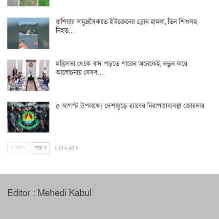
রাশিয়ার সমুদ্রসৈকতে ইউক্রেনের ড্রোন হামলা, তিন শিশুসহ
নিহত…
মন্ত্রিসভা থেকে বাদ পড়তে পারেন অনেকেই, নতুন করে
আলোচনায় যেসব…
৫ আগস্ট উপলক্ষ্যে দেশজুড়ে র‌্যাবের নিরাপত্তাব্যবস্থা জোরদার
আগে
পরে
১ of ২,২৫৩
Editor : Mehedi Kabul