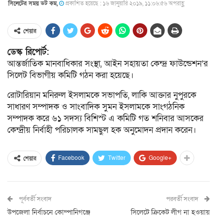
সিলেটের সময় ডট কম,
প্রকাশিত হয়েছে : ১৬ জানুয়ারি ২০১৯, ১১:০৬:৫৬ অপরাহ্ণ
শেয়ার
ডেস্ক রিপোর্ট:
আন্তর্জাতিক মানবাধিকার সংস্থা, আইন সহায়তা কেন্দ্র ফাউন্ডেশন’র
সিলেট বিভাগীয় কমিটি গঠন করা হয়েছে।
রোটারিয়ান মনিরুল ইসলামকে সভাপতি, লাকি আক্তার নুপুরকে
সাধারণ সম্পাদক ও সাংবাদিক সুমন ইসলামকে সাংগঠনিক
সম্পাদক করে ৬১ সদস্য বিশিস্ট এ কমিটি গত শনিবার আসকের
কেন্দ্রীয় নির্বাহী পরিচালক সামছুল হক অনুমোদন প্রদান করেন।
Facebook
Twitter
Google+
শেয়ার
পূর্ববর্তী সংবাদ
পরবর্তী সংবাদ
উপজেলা নির্বাচনে কোম্পানিগঞ্জে
সিলেটে ক্রিকেট লীগ না হওয়ায়