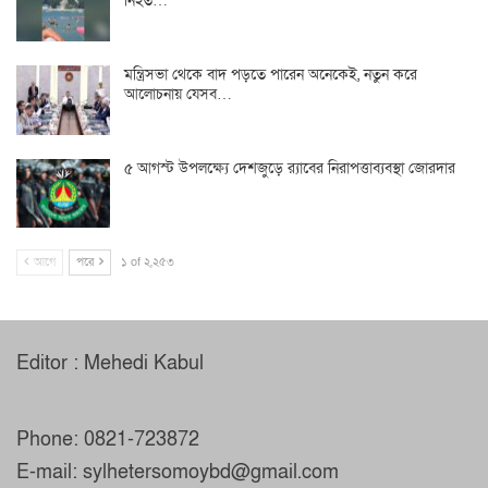
নিহত…
মন্ত্রিসভা থেকে বাদ পড়তে পারেন অনেকেই, নতুন করে
আলোচনায় যেসব…
৫ আগস্ট উপলক্ষ্যে দেশজুড়ে র‌্যাবের নিরাপত্তাব্যবস্থা জোরদার
আগে
পরে
১ of ২,২৫৩
Editor : Mehedi Kabul
Phone: 0821-723872
E-mail: sylhetersomoybd@gmail.com