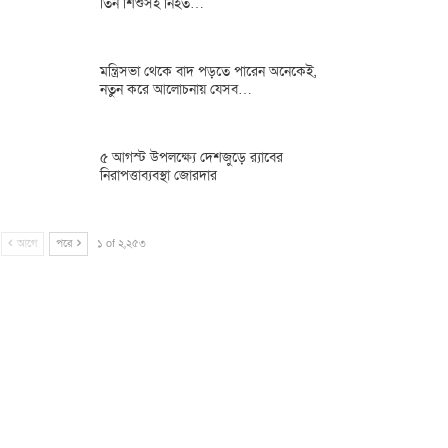
তিন শিশুসহ নিহত…
মন্ত্রিসভা থেকে বাদ পড়তে পারেন অনেকেই,
নতুন করে আলোচনায় যেসব…
৫ আগস্ট উপলক্ষ্যে দেশজুড়ে র‌্যাবের
নিরাপত্তাব্যবস্থা জোরদার
আগে
পরে
১ of ২,২৫৩