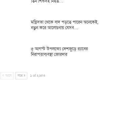
তিন শিশুসহ নিহত…
মন্ত্রিসভা থেকে বাদ পড়তে পারেন অনেকেই,
নতুন করে আলোচনায় যেসব…
৫ আগস্ট উপলক্ষ্যে দেশজুড়ে র‌্যাবের
নিরাপত্তাব্যবস্থা জোরদার
আগে
পরে
১ of ২,২৫৩