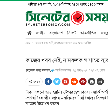
শনিবার, ৮ই আগস্ট, ২০২৬ খ্রিস্টাব্দ, ২৪শে শ্রাবণ, ১৪৩৩ বঙ্গাব্দ
জাতীয়
বাংলাদেশ
সিলেট
আন্তর্জাতিক
এক্সক
হোম
কাজের খবর নেই, নামফলক লাগাতে ব্যস্ত মেয়র আরিফ
কাজের খবর নেই, নামফলক লাগাতে ব্যস
সিলেটের সময় ডট কম,
প্রকাশিত হয়েছে : ২১ জুন ২০১৮, ৭:২৫:৫২ পূর্বাহ্ণ
শেয়ার
টাকা এখনো ছাড় হয়নি। টেন্ডার ড্রপ কিংবা ওয়ার্ক অর
শেখঘাট কেন্দ্রীয় জামে মসজিদের নির্মাণকাজ। সি
কাজের উদ্বোধন করেন।