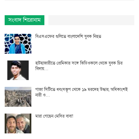
সংবাদ শিরোনাম
বিএসএফের গুলিতে বাংলাদেশি যুবক নিহত
হাটহাজারীতে প্রেমিকার সঙ্গে ভিডিওকলে থেকে যুবক চির
বিদায়…
গাজা সিটিতে ধ্বংসস্তূপ থেকে ১৯ মরদেহ উদ্ধার, অধিকাংশই
নারী ও…
মারা গেছেন মেসির বাবা!