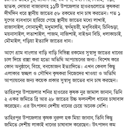
ছাতক, দোয়রা বাজারসহ ১১টি উপজেলার হাওরগুলোতে কৃষকরা
দীর্ঘদিন ধরে স্থানীয় জাতের ৫৮ রকমের ধান চাষ করতেন। গত ১
যুগের ব্যবধানে হারিয়ে গেছে স্থানীয় জাতের মধ্যে লাখাই,
রাজাসাইল, সোনামুখী, মধুমালতি, স্বর্ণমূয়রী, মধূবিরইন, চিনিগুড়া,
ময়নাসাইল, লতাশাইল, পাজম, নাজিশাই, বাইগুন বিচি, ধলাকাচাই,
মৌমাইল, গড়িয়া ইত্যাদি জাতের ধান।
আগে গ্রাম বাংলার বাড়ি বাড়ি বিভিন্ন রকমের সুস্বাদু জাতের ধানের
চাল দিয়ে রান্না করা হতো অতিথি আপ্যায়নের জন্য। বিশেষ করে
কোন অনুষ্ঠানে, বিয়ে, বনভোজন ইত্যাদিতে। এখন কেবল কিছু
এলাকার স্বচ্ছল ও সৌখিন কৃষকরা নিজেদের খাওয়া ও অতিথি
আপ্যায়নের জন্য কয়েক প্রকার সুস্বাধু জাতের ধান চাষ করছেন।
তাহিরপুর উপজেলার শনির হাওরের কৃষক নুর জামাল জানান, তিনি
২ একর জমিতে ব্রি আর ২৮ জাতের উচ্চ ফলনশীল ধানের চাষাবাদ
করেছেন। এর উৎপাদন দেশীয় ধানের চেয়ে অনেক বেশি।
তাহিরপুর উপজেলার কৃষক নুরুল হক মিয়া জানান, তিনি কিছু
জমিতে দেশীয় লাকাই ধানের চাষাবাদ করেছেন। উৎপাদন কম