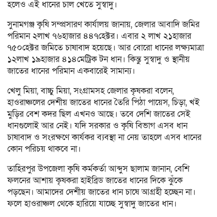
হলেও এই ধানের চাল খেতে সুস্বাদু।
সুনামগঞ্জ কৃষি সম্প্রসারণ কার্যালয় জানায়, জেলার আবাদি জমির
পরিমান ২লাখ ৭৬হাজার ৪৪৭হেক্টর। এবার ২ লাখ ২১হাজার
৭৫০হেক্টর জমিতে চাষাবাদ হয়েছে। আর বোরো ধানের লক্ষ্যমাত্রা
১২লাখ ১৯হাজার ৪১৪মেট্রিক টন ধান। কিন্তু সুস্বাদু ও স্থানীয়
জাতের ধানের পরিমান একবারেই সামান্য।
খেলু মিয়া, বাচ্চু মিয়া, সংগ্রামসহ জেলার কৃষকরা বলেন,
হাওরাঞ্চলের দেশীয় জাতের ধানের তৈরি পিঠা পায়েস, চিড়া, খই
মুড়ির বেশ কদর ছিল এখনও আছে। তবে দেশি জাতের সেই
ধানগুলোই আর নেই। যদি সরকার ও কৃষি বিভাগ এসব ধান
চাষাবাদ ও সংরক্ষণে কার্যকর ব্যবস্থা না নেয় তাহলে এসব ধানের
কোন পরিচয় থাকবে না।
তাহিরপুর উপজেলা কৃষি কর্মকর্তা আব্দুস ছালাম জানান, বেশি
ফলনের আশায় কৃষকরা হাইব্রিড জাতের ধানের দিকে ঝুঁকে
পড়ছেন। আমাদের দেশীয় জাতের ধান চাষে আগ্রহী হচ্ছেন না।
ফলে হাওরাঞ্চল থেকে হারিয়ে যাচ্ছে সুস্বাদু জাতের ধান।