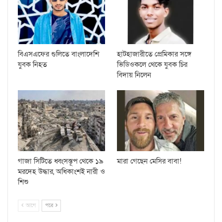
বিএসএফের গুলিতে বাংলাদেশি
হাটহাজারীতে প্রেমিকার সঙ্গে
যুবক নিহত
ভিডিওকলে থেকে যুবক চির
বিদায় নিলেন
গাজা সিটিতে ধ্বংসস্তূপ থেকে ১৯
মারা গেছেন মেসির বাবা!
মরদেহ উদ্ধার, অধিকাংশই নারী ও
শিশু
আগে
পরে