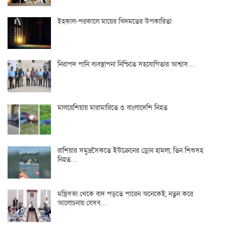
ইহকাল-পরকালে মায়ের খিদমতের উপকারিতা
নিরাপদ পানি ব্যবস্থাপনা নিশ্চিতে সহযোগিতার আশ্বাস…
মালয়েশিয়ায় মারামারিতে ৩ বাংলাদেশি নিহত
রাশিয়ার সমুদ্রসৈকতে ইউক্রেনের ড্রোন হামলা, তিন শিশুসহ
নিহত…
মন্ত্রিসভা থেকে বাদ পড়তে পারেন অনেকেই, নতুন করে
আলোচনায় যেসব…