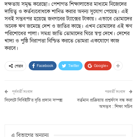
দক্ষতায় সমৃদ্ধ করেছো। পেশাগত শিক্ষালাভের মাধ্যমে নিজেদের
দায়িত্ব ও কর্তব্যবোধকে শানিত করার অনন্য সুযোগ পেয়েছ। এই
সবই সম্ভবপর হয়েছে জনগনের ট্যাক্সের টাকায়। এভাবে তোমাদের
অনেক ঋণ জমেছে দেশ ও জাতির কাছে। এখন তোমাদের এই ঋণ
পরিশোধের পালা। সমগ্র জাতি তোমাদের ঘিরে স্বপ্ন দেখে। দেশের
খাদ্য ও পুষ্ঠি নিরাপত্তা নিশ্চিত করতে তোমরা একযোগে কাজ
করবে।
Facebook
Twitter
Google+
শেয়ার
পূর্ববর্তী সংবাদ
পরবর্তী সংবাদ
সিলেটে সিবিইটি’র বৃত্তি প্রদান সম্পন্ন
বর্তমান প্রক্রিয়ায় প্রশ্নফাঁস বন্ধ করা
অসম্ভব : শিক্ষা সচিব
এ বিভাগের অন্যান্য