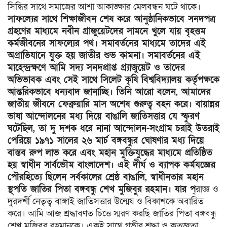
সিদ্ধির সাথে সমাজের আশা আকাঙ্ক্ষার মেলবন্ধন ঘটে থাকে।
সাফল্যের সাথে শিক্ষাজীবন শেষ করে আনুষ্ঠানিকভাবে সনদপত্র
গ্রহণের মাধ্যমে নবীন গ্রাজুয়েটদের সামনে খুলে যায় বৃহত্তম
কর্মজীবনের সাফল্যের পথ। সমাবর্তনের মাধ্যমে তাদের এই
অগ্রাভিযানে যুক্ত হয় জাতীর শুভ কামনা। সমাবর্তনের এই
মাহেন্দ্রক্ষণে আমি সদ্য সনদপ্রাপ্ত গ্র্যাজুয়েট ও তাদের
অভিভাবক এবং সেই সাথে সিলেট কৃষি বিশ্ববিদ্যালয় কর্তৃপক্ষকে
আন্তরিকভাবে ধন্যবাদ জানাচ্ছি। তিনি আরো বলেন, আমাদের
জাতীয় জীবনে ফেব্রুয়ারি মাস অশেষ গুরুত্ব বহন করে। বায়ান্নর
ভাষা আন্দোলনের মধ্য দিয়ে বাঙালি জাতিসত্তার যে স্ফুরণ
ঘটেছিল, তা দু দশক ধরে নানা আন্দোলন-সংগ্রাম চরাই উতরাই
পেরিয়ে ১৯৭১ সালের ২৬ মার্চ বঙ্গবন্ধুর ঘোষণার মধ্য দিয়ে
বাস্তব রুপ লাভ করে এবং মহান মুক্তিযুদ্ধের মাধ্যমে প্রতিষ্ঠিত
হয় স্বাধীন সার্বভৌম বাংলাদেশ। এই দীর্ঘ ও ব্যাপক কর্মযজ্ঞের
পৌরহিত্যে ছিলেন সর্বকালের শ্রেষ্ঠ বাঙালি, স্বাধীনতার মহান
স্থপতি জাতির পিতা বঙ্গবন্ধু শেখ মুজিবুর রহমান। যার প্
রাজ্ঞ ও
দুরদর্শী নেতৃত্ব বাঙ্গাই জাতিসত্তার উন্মেষ ও বিকাশকে অবারিত
করে। আমি আজ শ্রদ্ধাবণত চিত্তে স্মরণ করছি জাতির পিতা বঙ্গবন্ধু
শেখ মুজিবুর রহমানকে। একই সাথে গভীর শ্রদ্ধা ও কৃতজ্ঞতা