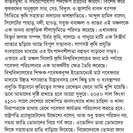
বাস্তবমুখী ও সময়োপযোগী পদক্ষেপ গ্রহণের কারণে। বিশেষ করে
কৃষকদের অনুকূলে সার, সেচ, বিদ্যুৎ ও জ্বালানি বাবদ ব্যাপক
ভিত্তিতে কৃষি সহায়তা প্রদানের ফলশ্রুতিতে। আব্দুল হামিদ বলেন,
সিলেটের পাহাড়, নদী, হাওড়, সবুজ বনাঞ্চল ও প্রান্তর এই অঞ্চলকে
এক অনন্য প্রাকৃতিক লীলাভূমিতে পরিণত করেছে। এখানকার
বিস্তৃর্ণ জলজ সম্পদ, উর্বর ভূমি, লালচে ও পাথুরে মাটি এক বিস্তীর্ন
প্রান্তরে ছড়িয়ে আছে বিপুল সম্ভাবনা। লাগসই কৃষি প্রযুক্তি
ব্যবহারের মাধ্যমে এর উৎপাদনশীলতা বহুগুণ বাড়ানো সম্ভব।
এভাবে এই অঞ্চল সিলেট কৃষি বিশ্ববিদ্যালয়ের জন্য মাঠ পর্যায়ে
গবেষণা পরিচালনার এক আকর্ষণীয় ক্ষেত্র তৈরি করেছে।
বিশ্ববিদ্যালয়ের শিক্ষক-গবেষকবৃন্দ ইতোমধ্যেই মাঠ গবেষণার
মাধ্যমে উন্নত শস্যজাত উদ্ভাবনসহ বেশ কিছু চাষ ও ব্যবস্থাপনা
প্রযুক্তি উদ্ভাবনে কৃতিত্বের সাক্ষর রেখেছন জেনে আমি খুশি হয়েছি।
তবে আমাদের দৃষ্টি রাখতে হবে আরো সুদুরে। ২০৫০ সাল কিংবা
২১০০ সালে দেশেরে প্রক্ষেপিত জনসংখ্যার খাদ্য চাহিদা ও খাদ্য
নিরাপত্তাকে মাথায় রেখে গবেষণা কার্যক্রম পরিচালনা করতে হবে।
রাষ্ট্রপতি গ্র্যাজুয়েটদের উদ্দেশ্যে বলেন, আজ শুধু স্বজন পরিজন নয়,
সমগ্র জাতি তোমাদের নিয়ে গর্ব করে। এতোদিন তারা তোমাদের
দিকে সহায়তার হাতি বাড়িয়ে দিয়েছে। নিজেদেরকে তোমরা জ্ঞান