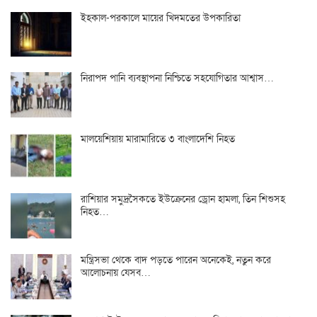
ইহকাল-পরকালে মায়ের খিদমতের উপকারিতা
নিরাপদ পানি ব্যবস্থাপনা নিশ্চিতে সহযোগিতার আশ্বাস…
মালয়েশিয়ায় মারামারিতে ৩ বাংলাদেশি নিহত
রাশিয়ার সমুদ্রসৈকতে ইউক্রেনের ড্রোন হামলা, তিন শিশুসহ
নিহত…
মন্ত্রিসভা থেকে বাদ পড়তে পারেন অনেকেই, নতুন করে
আলোচনায় যেসব…