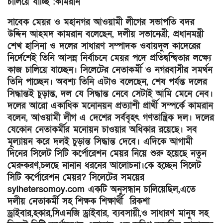
চালিয়ে যাচ্ছি :কামরান
সাবেক মেয়র ও মহানগর আওয়ামী লীগের সভাপতি বদর
উদ্দিন আহমদ কামরান বলেছেন, দলীয় সভানেত্রী, প্রধানমন্ত্রী
শেখ হাসিনা ও দলের সাধারণ সম্পাদক ওবায়দুল কাদেরের
নির্দেশেই তিনি আসন্ন নির্বাচনে মেয়র পদে প্রতিদ্বন্দ্বিতার লক্ষ্যে
কাজ চালিয়ে যাচ্ছেন। সিলেটের নেতাকর্মী ও নগরবাসীর সমর্থন
তিনি পাচ্ছেন। অবশ্য তিনি এটাও বলেছেন, শেষ পর্যন্ত দলের
সিদ্ধান্তই চুড়ান্ত, দল যে সিদ্ধান্ত নেবে সেটাই আমি মেনে নেব।
দলের আরো একাধিক মনোনয়ন প্রত্যাশী প্রার্থী সম্পর্কে কামরান
বলেন, আওয়ামী লীগ এ দেশের সর্ববৃহৎ গণতান্ত্রিক দল। দলের
যেকোন নেতাকর্মীর মনোয়ন চাওয়ার অধিকার রয়েছে। সব
মূল্যায়ন করে দলই চুড়ান্ত সিদ্ধান্ত দেবে। এদিকে আগামী
দিনের সিলেট সিটি কর্পোরেশন মেয়র নিয়ে শুরু হয়েছে নতুন
মেরুকরণ,চলছে নানান ধরনের আলোচনা।কে হচ্ছেন সিলেট
সিটি কর্পোরেশন মেয়র? সিলেটের সময়ের
sylhetersomoy.com একটি অনুসন্ধান চালিয়েছিল,এতে
দলীয় নেতাকর্মী সহ শিক্ষক শিক্ষার্থী রিকশা
ড্রাইবার,হকার,সিএনজি ড্রাইবার, ব্যবসায়ী,ও সাধারণ মানুষ সহ