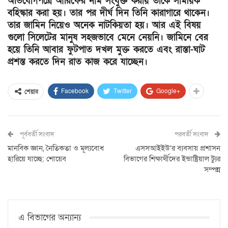
অভিযোগপত্রে আরিফের নাম সংযুক্ত করায় তাকে সাময়িক
বহিস্কার করা হয়। তার পর দীর্ঘ দিন তিনি কারাগারে থাকেন।
তার জামিন নিয়েও অনেক নাটকিয়তা হয়। আর এই বিষয়
গুলো সিলেটের মানুষ সহজভাবে মেনে নেয়নি। জামিনে বের
হয়ে তিনি আবার ফুটপাত দখল মুক্ত করতে এবং রাস্তা-ঘাট
প্রশস্ত করতে দিন রাত কাজ করে যাচ্ছেন।
Facebook
Twitter
Google+
শেয়ার
পূর্ববর্তী সংবাদ
পরবর্তী সংবাদ
মানবিক জ্ঞান, নৈতিকতা ও মূল্যবোধ
এসসআইইউ’র ব্যবসায় প্রশাসন
হারিয়ে যাচ্ছে: শোয়েব
বিভাগের শিক্ষার্থীদের ইন্ডাষ্ট্রিয়াল ট্যুর
সম্পন্ন
এ বিভাগের অন্যান্য