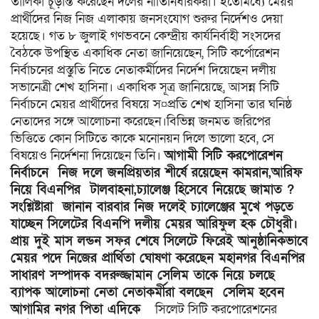
তালিকা চূড়ান্ত করেছেন দলের নীতিনির্ধারকরা। ইতোমধ্যে মেয়র
প্রার্থীদের নিজ নিজ এলাকায় জনসংযোগ শুরুর নির্দেশও দেয়া
হয়েছে। গত ৮ জুলাই গণভবনে কেন্দ্রীয় কার্যনির্বাহী সংসদের
বৈঠকে উপস্থিত একাধিক নেতা জানিয়েছেন, সিটি কর্পোরেশন
নির্বাচনের প্রস্তুতি নিতে নেতাকর্মীদের নির্দেশ দিয়েছেন দলীয়
সভানেত্রী শেখ হাসিনা। একাধিক সূত্র জানিয়েছে, আসন্ন সিটি
নির্বাচনে মেয়র প্রার্থীদের বিষয়ে স¤প্রতি শেখ হাসিনা তার ঘনিষ্ঠ
নেতাদের সঙ্গে আলোচনা করেছেন।বিভিন্ন জনমত জরিপের
ভিত্তিতে কোন সিটিতে কাকে মনোনয়ন দিলে ভালো হবে, সে
বিষয়েও নির্দেশনা দিয়েছেন তিনি।
আগামী সিটি করপোরেশন
নির্বাচনে
নিজ দলে জনপ্রিয়তার শীর্ষে রয়েছেন কামরান,আরিফ
নিয়ে বিএনপির টালবাহনা,চ্যালেঞ্জ হিসেবে নিয়েছে জামাত ?
সংশ্লিষ্টারা জানান বারবার
নিজ দলেই চ্যালেঞ্জের মুখে পড়তে
যাচ্ছেন সিলেটের বিএনপি দলীয় মেয়র আরিফুল হক চৌধুরী।
প্রায় দুই মাস লন্ডন সফর শেষে সিলেটে ফিরেই আনুষ্ঠানিকভাবে
মেয়র পদে নিজের প্রার্থিতা ঘোষণা করেছেন মহানগর বিএনপির
সাধারণ সম্পাদক বদরুজ্জামান সেলিম তাকে নিয়ে চলছে
ব্যাপক আলোচনা নেতা নেতাকর্মীরা বলছেন সেলিম হবেন
আগামির নগর পিতা এদিকে
সিলেট সিটি করপোরেশনের