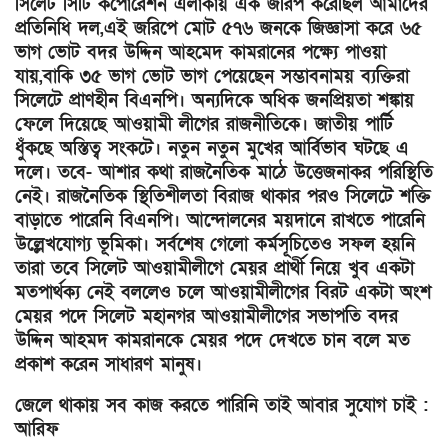
সিলেট সিটি কর্পোরেশন এলাকায় এক জরিপ করেছিল আমাদের
প্রতিনিধি দল,এই জরিপে মোট ৫৭৬ জনকে জিজ্ঞাসা করে ৬৫
ভাগ ভোট বদর উদ্দিন আহমেদ কামরানের পক্ষ্যে পাওয়া
যায়,বাকি ৩৫ ভাগ ভোট ভাগ পেয়েছেন সম্ভাবনাময় ব্যক্তিরা
সিলেটে প্রাণহীন বিএনপি। অন্যদিকে অধিক জনপ্রিয়তা শঙ্কায়
ফেলে দিয়েছে আওয়ামী লীগের রাজনীতিকে। জাতীয় পার্টি
ধুঁকছে অস্তিত্ব সংকটে। নতুন নতুন মুখের আর্বিভাব ঘটছে এ
দলে। তবে- আশার কথা রাজনৈতিক মাঠে উত্তেজনাকর পরিস্থিতি
নেই। রাজনৈতিক স্থিতিশীলতা বিরাজ থাকার পরও সিলেটে শক্তি
বাড়াতে পারেনি বিএনপি। আন্দোলনের ময়দানে রাখতে পারেনি
উল্লেখযোগ্য ভূমিকা। সর্বশেষ গেলো কর্মসূচিতেও সফল হয়নি
তারা তবে সিলেট আওয়ামীলীগে মেয়র প্রার্থী নিয়ে খুব একটা
মতপার্থক্য নেই বললেও চলে আওয়ামীলীগের বিরট একটা অংশ
মেয়র পদে সিলেট মহানগর আওয়ামীলীগের সভাপতি বদর
উদ্দিন আহমদ কামরানকে মেয়র পদে দেখতে চান বলে মত
প্রকাশ করেন সাধারণ মানুষ।
জেলে থাকায় সব কাজ করতে পারিনি তাই আবার সুযোগ চাই :
আরিফ