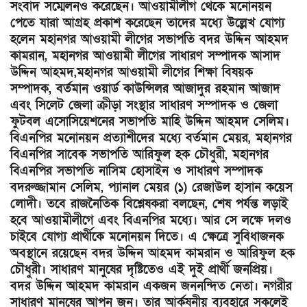
সংবাদ সম্মেলনও করেছেন। আওয়ামীলীগ থেকে মনোনয়ন
পেতে যারা আগ্রহ প্রকাশ করেছেন তাদের মধ্যে উল্লেখ যোগ্য
হলেন মহানগর আওয়ামী লীগের সভাপতি বদর উদ্দিন আহমদ
কামরান, মহানগর আওয়ামী লীগের সাধারণ সম্পাদক আসাদ
উদ্দিন আহমদ,মহানগর আওয়ামী লীগের শিক্ষা বিষয়ক
সম্পাদক, বর্তমান ওয়ার্ড কাউন্সিলর আজাদুর রহমান আজাদ
এবং সিলেট জেলা ক্রীড়া সংস্থার সাধারণ সম্পাদক ও জেলা
ফুটবল এসোসিয়েশনের সভাপতি মাহি উদ্দিন আহমদ সেলিম।
বিএনপির মনোনয়ন প্রত্যাশীদের মধ্যে বর্তমান মেয়র, মহানগর
বিএনপির সাবেক সভাপতি আরিফুল হক চৌধুরী, মহানগর
বিএনপির সভাপতি নাসিম হোসাইন ও সাধারণ সম্পাদক
বদরুজ্জামান সেলিম, প্যানাল মেয়র (১) রেজাউল হাসান কয়েস
লোদী। তবে রাজনৈতিক বিশ্লেষকরা বলছেন, শেষ পর্যন্ত লড়াই
হবে আওয়ামীলীগে এবং বিএনপির মধ্যে। আর সে লক্ষে দলও
চাইবে যোগ্য প্রার্থীকে মনোনয়ন দিতে। এ ক্ষেত্রে সুবিধাজনক
অবস্থানে রয়েছেন বদর উদ্দিন আহমদ কামরান ও আরিফুল হক
চৌধুরী। সাধারণ মানুষের দৃষ্টিতেও এই দুই প্রার্থী জনপ্রিয়।
বদর উদ্দিন আহমদ কামরান একজন জননন্দিত নেতা। নগরীর
সাধারণ মানুষের আপন জন। তার আর্কষনীয় ব্যবহারে সকলেই