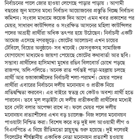
নির্বাচনের পালে জোর হাওয়া লেগেছে পাড়ার পাড়ায় । আগামী
বছরের জুন মাসের মধ্যে নির্বাচন আয়োজনের প্রস্তুতি নিচ্ছে নির্বাচন
কমিশন। সংবাদ মাধ্যমে কয়েক দিন আগে এমন খবর প্রকাশের পর
মেয়র, সাধারণ কাউন্সিলর ও সংরক্ষিত আসনের মহিলা কাউন্সিলর
পদের আগ্রহী প্রার্থীরা অধিক তৎপর হয়ে উঠেছেন। নির্বাচনী একটি
আমেজ এসেছে নগরজুড়ে। ভোটের আলোচনা এখন চায়ের
টেবিলে, বিয়ের অনুুষ্ঠানে- সব খানেই। ফেসবুকসহ সামাজিক
যোগাযোগ মাধ্যমেও জায়গা পেয়েছে ভোটের কথাবার্তা আর ছবি।
সম্ভাব্য প্রার্থীদের হাসিমাখা মুখের রঙিন বিলবোর্ড চোখে পড়ছে
রাজপথ, অলি-গলিতে। অনেক রাত পর্যন্তই পাড়া-মহল্লায় চলছে
প্রার্থী আর শুভাকাঙ্খীদের নির্বাচনী শলা-পরামর্শ। মেয়র পদের
প্রার্থীরা এবারের নির্বাচনে দলীয় মনোনয়ন ও প্রতীক নিয়ে
প্রতিদ্বন্দ্বিতা করবেন। এর বাইরে স্বতন্ত্র যে কেউও অবশ্য প্রার্থী হতে
পারবেন। তবে মূল লড়াইটা যে দলীয় প্রতীকধারী প্রার্থীদের মধ্যেই
হবে সেটা বলার অপেক্ষা রাখে না। ফলে মেয়র পদে দলীয়
মনোনয়ন প্রত্যাশীদের এখন বড় চ্যালেঞ্জ- নিজ দলের মনোনয়ন
পাওয়াটা নিশ্চিত করা। বিশেষ করে বড় দুই দল আওয়ামী লীগ ও
বিএনপিতে এ নিয়ে রীতিমতো স্নায়ুযুদ্ধ শুরু হয়েছে। দুই দলেরই
সিলেটের শীর্ষস্থানীয় একাধিক নেতা মনোনয়ন প্রত্যাশী হওয়ায়