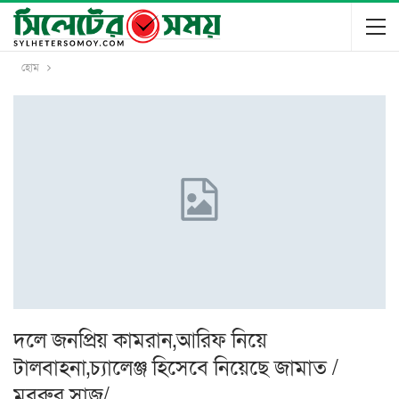
হোম
দলে জনপ্রিয় কামরান,আরিফ নিয়ে
টালবাহনা,চ্যালেঞ্জ হিসেবে নিয়েছে জামাত /
মবরুর সাজু/