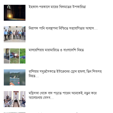
ইহকাল-পরকালে মায়ের খিদমতের উপকারিতা
নিরাপদ পানি ব্যবস্থাপনা নিশ্চিতে সহযোগিতার আশ্বাস…
মালয়েশিয়ায় মারামারিতে ৩ বাংলাদেশি নিহত
রাশিয়ার সমুদ্রসৈকতে ইউক্রেনের ড্রোন হামলা, তিন শিশুসহ
নিহত…
মন্ত্রিসভা থেকে বাদ পড়তে পারেন অনেকেই, নতুন করে
আলোচনায় যেসব…