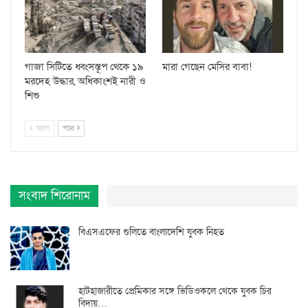
গাজা সিটিতে ধ্বংসস্তূপ থেকে ১৯
মারা গেছেন মেসির বাবা!
মরদেহ উদ্ধার, অধিকাংশই নারী ও
শিশু
আগে
পরে
সংবাদ শিরোনাম
বিএসএফের গুলিতে বাংলাদেশি যুবক নিহত
হাটহাজারীতে প্রেমিকার সঙ্গে ভিডিওকলে থেকে যুবক চির
বিদায়…