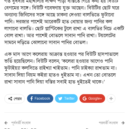
গত বুধবার মহাখালীর দক্ষিণ পাড়া বস্তিতে গিয়ে কথা হয় বিউটি
বেগমের সঙ্গে। বিউটি গবেষণায় যুক্ত আছেন। বিউটির ছোট ঘরে
অন্যান্য জিনিসের সঙ্গে আছে ঢাকনা দেওয়া বালতিতে ফুটানো
পানি। দরজার পাশেই আরেকটি হাত ধোয়ার জন্য পানির কল
লাগানো বালতি। ছোট প্লাস্টিকের টুলে রাখা এ বালতির নিচে একটি
বোল রাখা। আর পাশেই বোতলে সাবান পানি রাখা। টয়লেটের
সামনে দড়িতে ঝোলানো সাবান পানির বোতল।
এক মাস আগে কলেরায় আক্রান্ত হওয়ার পর বিউটি হাসপাতালে
ভর্তি হয়েছিলেন। বিউটি বলেন, ‘কলেরা হওয়ার আগেও পানি
ফুটাইয়্যা কলসিতে রাইখ্যা খাইতাম। পানি ঢাইক্যা রাখতাম না।
সাবান দিয়া নিয়ম কইরা হাতও ধুইতাম না। এখন তো বোতলে
রাখা সাবান পানি দিয়া বস্তির সবাই হাত ধুইতেই থাকে।’
Facebook
Twitter
Google+
শেয়ার
পূর্ববর্তী সংবাদ
পরবর্তী সংবাদ